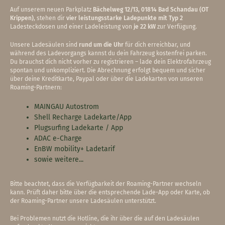
Auf unserem neuen Parkplatz
Bächelweg 12/13, 01814 Bad Schandau (OT
Krippen)
, stehen dir
vier leistungsstarke Ladepunkte mit Typ 2
Ladesteckdosen und einer Ladeleistung von
je 22 kW
zur Verfügung.
Unsere Ladesäulen sind
rund um die Uhr
für dich erreichbar, und
während des Ladevorgangs kannst du dein Fahrzeug kostenfrei parken.
Du brauchst dich nicht vorher zu registrieren – lade dein Elektrofahrzeug
spontan und unkompliziert. Die Abrechnung erfolgt bequem und sicher
über deine Kreditkarte, Paypal oder über die Ladekarten von unseren
Roaming-Partnern:
MAINGAU Autostrom
Shell Recharge Ladekarte/App
Plugsurfing Ladekarte / App
ADAC e-Charge
EnBW mobility+ Ladetarif
sowie weitere...
Bitte beachtet, dass die Verfügbarkeit der Roaming-Partner wechseln
kann. Prüft daher bitte über die entsprechende Lade-App oder Karte, ob
der Roaming-Partner unsere Ladesäulen unterstützt.
Bei Problemen nutzt die Hotline, die ihr über die auf den Ladesäulen